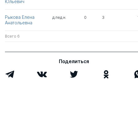
Юльевич
Рыкова Елена
д.пед.н.
0
3
Анатольевна
Всего 6
Поделиться