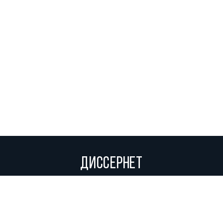
ДИССЕРНЕТ
Вольное сетевое сообщество экспертов, исследователей и
репортеров, посвящающих свой труд разоблачениям мошенников,
фальсификаторов и лжецов. Пишите нам на
info@dissernet.org.