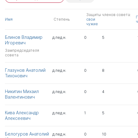
Защиты членов совета:
Имя
Степень
свои
ч
чужие
Блинов Владимир
д.пед.н.
0
5
Игоревич
Зампредседателя
совета
Глазунов Анатолий
д.пед.н.
0
8
Тихонович
Никитин Михаил
д.пед.н.
0
4
Валентинович
Кива Александр
д.пед.н.
1
5
Алексеевич
Белогуров Анатолий
д.пед.н.
0
10