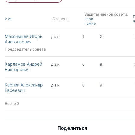
Защиты членов совета:
Имя
Степень
свои
ч
чужие
Максимцев Игорь
д.э.н.
1
2
Анатольевич
Председатель совета
Харламов Андрей
д.э.н.
0
8
Викторович
Карлик Александр
д.э.н.
0
9
Евсеевич
Всего 3
Поделиться