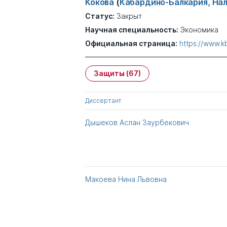
Кокова
(
Кабардино-Балкария, На
Статус:
Закрыт
Научная специальность:
Экономика
Официальная страница:
https://www.k
Защиты
(67)
Диссертант
Дышеков Аслан Заурбекович
Макоева Нина Львовна