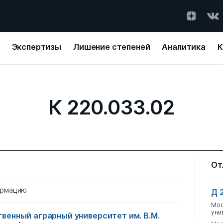
Экспертизы
Лишение степеней
Аналитика
К
К 220.033.02
От
ормацию
Д 
Мос
уни
венный аграрный университет им. В.М.