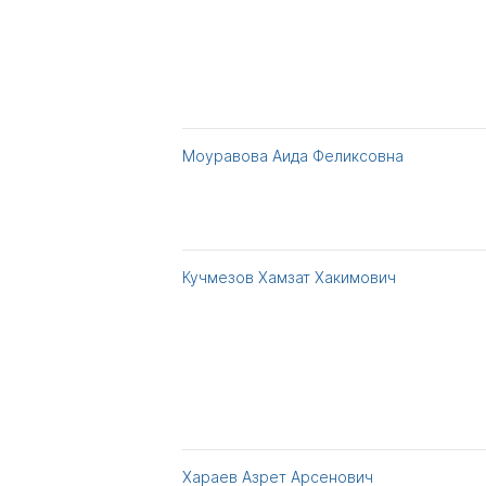
Моуравова Аида Феликсовна
Кучмезов Хамзат Хакимович
Хараев Азрет Арсенович