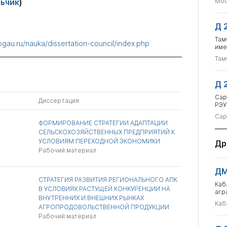
льчик
)
Мос
Д 
Там
bgau.ru/nauka/dissertation-council/index.php
име
Там
Д 
Сар
Диссертация
РЭУ
Сар
ФОРМИРОВАНИЕ СТРАТЕГИИ АДАПТАЦИИ
СЕЛЬСКОХОЗЯЙСТВЕННЫХ ПРЕДПРИЯТИЙ К
УСЛОВИЯМ ПЕРЕХОДНОЙ ЭКОНОМИКИ
Др
Рабочий материал
ДМ
СТРАТЕГИЯ РАЗВИТИЯ РЕГИОНАЛЬНОГО АПК
Каб
В УСЛОВИЯХ РАСТУЩЕЙ КОНКУРЕНЦИИ НА
агр
ВНУТРЕННИХ И ВНЕШНИХ РЫНКАХ
Каб
АГРОПРОДОВОЛЬСТВЕННОЙ ПРОДУКЦИИ
Рабочий материал