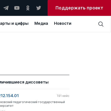
Поддержать проект
арты и цифры
Медиа
Новости
личившиеся диссоветы
212.154.01
191
кейс
ковский педагогический государственный
верситет