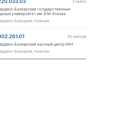
220.033.03
2
кейса
ардино-Балкарский государственный
арный университет им. В.М. Кокова
ардино-Балкария, Нальчик
002.261.01
45
кейсов
ардино-Балкарский научный центр РАН
ардино-Балкария, Нальчик