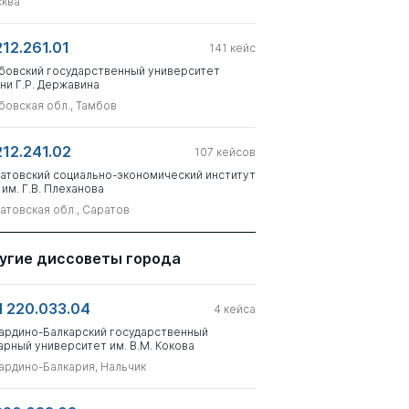
ква
212.261.01
141
кейс
бовский государственный университет
ни Г.Р. Державина
бовская обл., Тамбов
212.241.02
107
кейсов
атовский социально-экономический институт
 им. Г.В. Плеханова
атовская обл., Саратов
угие диссоветы города
 220.033.04
4
кейса
ардино-Балкарский государственный
арный университет им. В.М. Кокова
ардино-Балкария, Нальчик