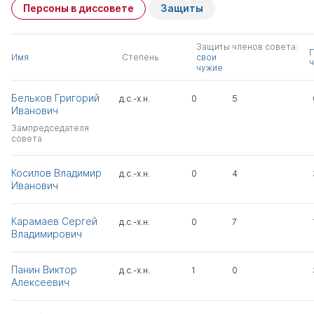
Персоны в диссовете
Защиты
Защиты членов совета:
Имя
Степень
свои
ч
чужие
Бельков Григорий
д.с.-х.н.
0
5
Иванович
Зампредседателя
совета
Косилов Владимир
д.с.-х.н.
0
4
Иванович
Карамаев Сергей
д.с.-х.н.
0
7
Владимирович
Панин Виктор
д.с.-х.н.
1
0
Алексеевич