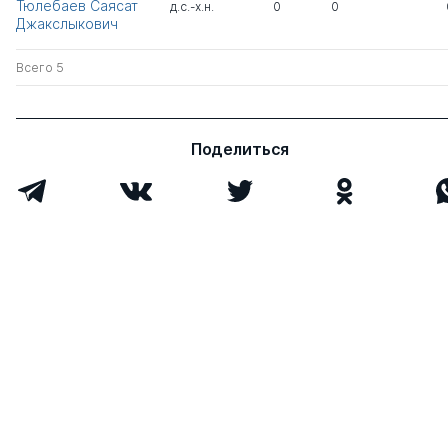
Тюлебаев Саясат
д.с.-х.н.
0
0
Джакслыкович
Всего 5
Поделиться