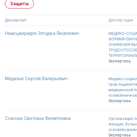
Защиты
Диссертант
Диссертация
Немсцверидзе Элгуджа Яковлевич
МЕДИКО-СОЦИ
ФОРМИРОВАН
СНИЖЕНИЯ ВЫ
ТРУДОСПОСОБ
ТЕРРИТОРИАЛ
Экспертиза
Медалье Сергей Валерьевич
Медико-социал
прав пациентов
медицинской п
поликлиническ
Экспертиза
Сласная Светлана Филипповна
Организация л
женщин, больн
условиях днев
Экспертиза