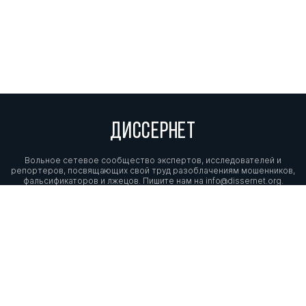
ДИССЕРНЕТ
Вольное сетевое сообщество экспертов, исследователей и
репортеров, посвящающих свой труд разоблачениям мошенников,
фальсификаторов и лжецов. Пишите нам на
info@dissernet.org.
Поддержать проект
МЫ В СОЦСЕТЯХ