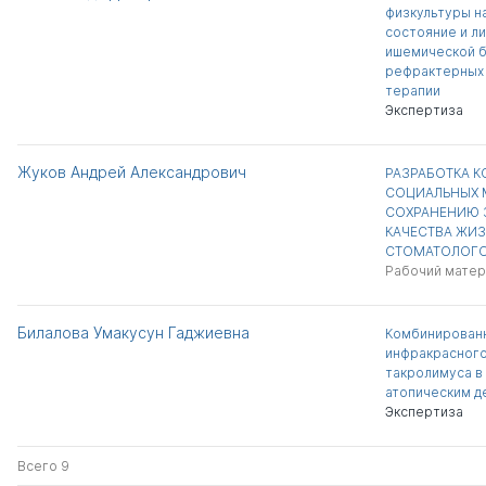
физкультуры н
состояние и л
ишемической б
рефрактерных 
терапии
Экспертиза
Жуков Андрей Александрович
РАЗРАБОТКА К
СОЦИАЛЬНЫХ 
СОХРАНЕНИЮ 
КАЧЕСТВА ЖИЗ
СТОМАТОЛОГ
Рабочий матер
Билалова Умакусун Гаджиевна
Комбинирован
инфракрасного
такролимуса в
атопическим д
Экспертиза
Всего 9