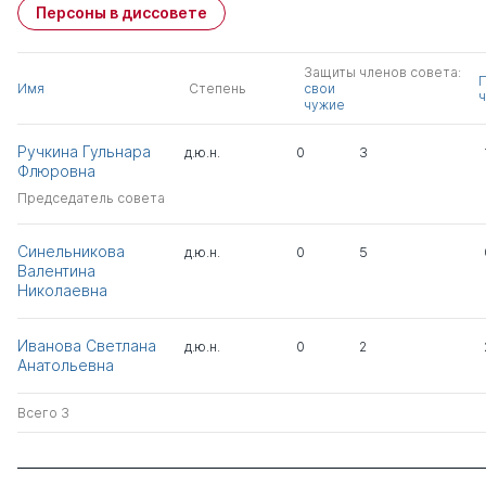
Персоны в диссовете
Защиты членов совета:
Имя
Степень
свои
ч
чужие
Ручкина Гульнара
д.ю.н.
0
3
Флюровна
Председатель совета
Синельникова
д.ю.н.
0
5
Валентина
Николаевна
Иванова Светлана
д.ю.н.
0
2
Анатольевна
Всего 3