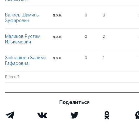
Валиев Шамиль
д.э.н.
0
3
Зуфарович
Маликов Рустам
д.э.н.
0
2
Илькамович
Зайнашева Зарима
д.э.н.
0
1
Гафаровна
Всего 7
Поделиться