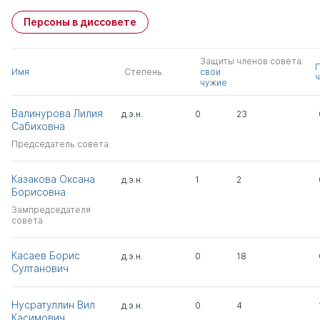
Персоны в диссовете
Защиты членов совета:
Имя
Степень
свои
ч
чужие
Валинурова Лилия
д.э.н.
0
23
Сабиховна
Председатель совета
Казакова Оксана
д.э.н.
1
2
Борисовна
Зампредседателя
совета
Касаев Борис
д.э.н.
0
18
Султанович
Нусратуллин Вил
д.э.н.
0
4
Касимович