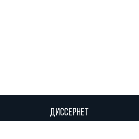
ДИССЕРНЕТ
Вольное сетевое сообщество экспертов, исследователей и
репортеров, посвящающих свой труд разоблачениям мошенников,
фальсификаторов и лжецов. Пишите нам на
info@dissernet.org.