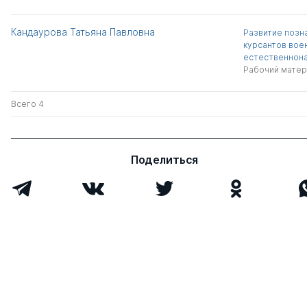
Кандаурова Татьяна Павловна
Развитие позн
курсантов вое
естественнона
Рабочий матер
Всего 4
Поделиться