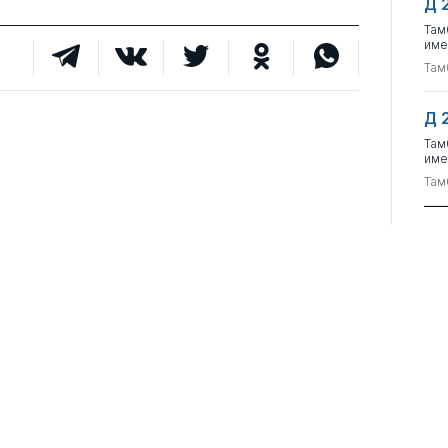
Д 
Там
име
Там
Д 
Там
име
Там