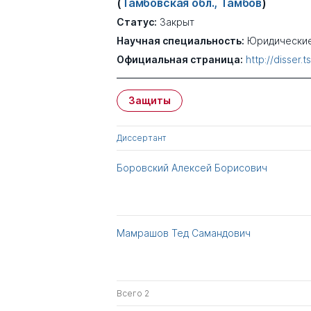
(
Тамбовская обл., Тамбов
)
Статус:
Закрыт
Научная специальность:
Юридические
Официальная страница:
http://disser.
Защиты
Диссертант
Боровский Алексей Борисович
Мамрашов Тед Самандович
Всего 2