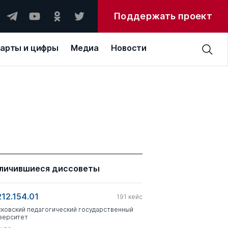
Поддержать проект
арты и цифры
Медиа
Новости
личившиеся диссоветы
212.154.01
191
кейс
ковский педагогический государственный
верситет