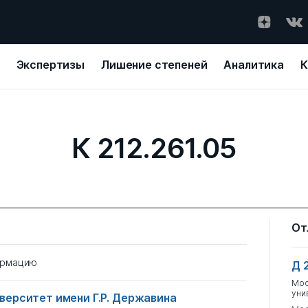
Экспертизы
Лишение степеней
Аналитика
К
К 212.261.05
От
ормацию
Д 
Мос
уни
верситет имени Г.Р. Державина