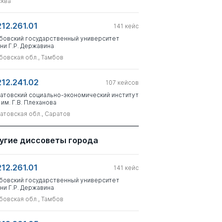
ква
212.261.01
141
кейс
бовский государственный университет
ни Г.Р. Державина
бовская обл., Тамбов
212.241.02
107
кейсов
атовский социально-экономический институт
 им. Г.В. Плеханова
атовская обл., Саратов
угие диссоветы города
212.261.01
141
кейс
бовский государственный университет
ни Г.Р. Державина
бовская обл., Тамбов