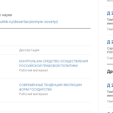
Мос
Д 
 науки
Там
tsutmb.ru/dissertaczionnyie-sovetyi/
име
Там
Д 
Сар
Диссертация
РЭУ
Сар
КОНТРОЛЬ КАК СРЕДСТВО ОСУЩЕСТВЛЕНИЯ
РОССИЙСКОЙ ПРАВОВОЙ ПОЛИТИКИ
Рабочий материал
Др
Д 
СОВРЕМЕННЫЕ ТЕНДЕНЦИИ ЭВОЛЮЦИИ
ФОРМ ГОСУДАРСТВА
Там
Рабочий материал
име
Там