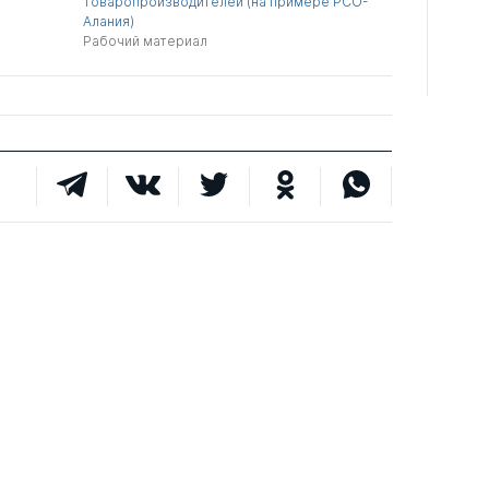
товаропроизводителей (на примере РСО-
Алания)
Рабочий материал