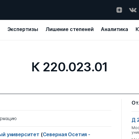
Экспертизы
Лишение степеней
Аналитика
К
К 220.023.01
От
ормацию
Д 
Мос
уни
ный университет
(
Северная Осетия -