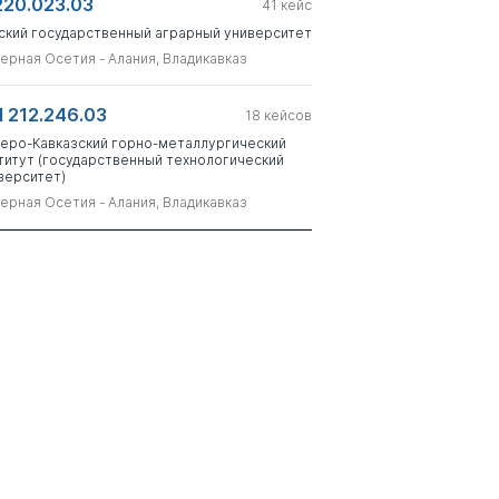
220.023.03
41
кейс
ский государственный аграрный университет
ерная Осетия - Алания, Владикавказ
 212.246.03
18
кейсов
еро-Кавказский горно-металлургический
титут (государственный технологический
верситет)
ерная Осетия - Алания, Владикавказ