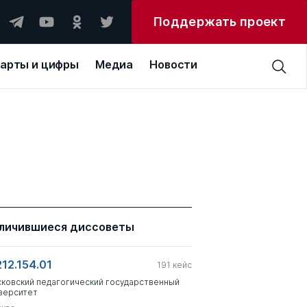
Поддержать проект
арты и цифры
Медиа
Новости
личившиеся диссоветы
212.154.01
191
кейс
ковский педагогический государственный
верситет