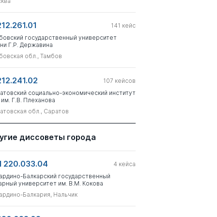
ква
212.261.01
141
кейс
бовский государственный университет
ни Г.Р. Державина
бовская обл., Тамбов
212.241.02
107
кейсов
атовский социально-экономический институт
 им. Г.В. Плеханова
атовская обл., Саратов
угие диссоветы города
 220.033.04
4
кейса
ардино-Балкарский государственный
арный университет им. В.М. Кокова
ардино-Балкария, Нальчик