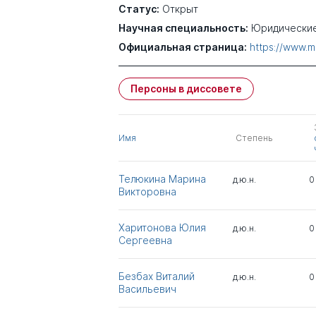
Статус:
Открыт
Научная специальность:
Юридические
Официальная страница:
https://www.m
Персоны в диссовете
Имя
Степень
Телюкина Марина
д.ю.н.
0
Викторовна
Харитонова Юлия
д.ю.н.
0
Сергеевна
Безбах Виталий
д.ю.н.
0
Васильевич