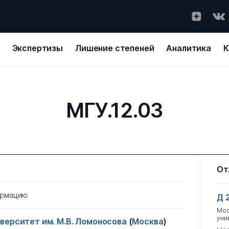
Экспертизы
Лишение степеней
Аналитика
К
МГУ.12.03
От
ормацию
Д 
Мос
уни
верситет им. М.В. Ломоносова
(
Москва
)