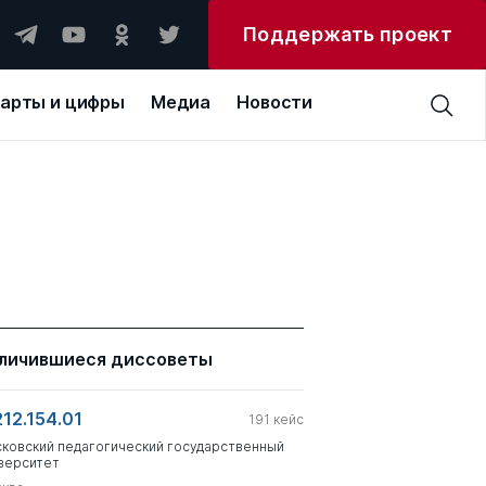
Поддержать проект
арты и цифры
Медиа
Новости
личившиеся диссоветы
212.154.01
191
кейс
ковский педагогический государственный
верситет