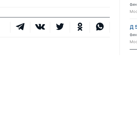
Фин
Мос
Д 
Фин
Мос