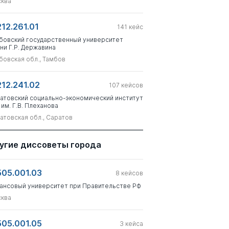
ква
212.261.01
141
кейс
бовский государственный университет
ни Г.Р. Державина
бовская обл., Тамбов
212.241.02
107
кейсов
атовский социально-экономический институт
 им. Г.В. Плеханова
атовская обл., Саратов
угие диссоветы города
505.001.03
8
кейсов
ансовый университет при Правительстве РФ
ква
505.001.05
3
кейса