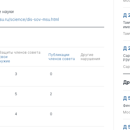
Мос
 науки
Д 
su.ru/science/dis-sov-msu.html
Там
име
Там
Д 
Защиты членов совета:
Публикации
Другие
Сар
свои
членов совета
нарушения
РЭУ
чужие
Сар
3
0
Др
5
2
Д 
Фин
Мос
4
0
Д 