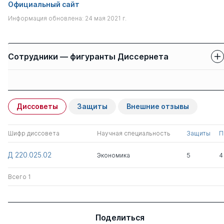
Официальный сайт
Информация обновлена: 24 мая 2021 г.
Сотрудники — фигуранты Диссернета
Защиты сотрудников
Имя
Степень
свои
чужие
Диссоветы
Защиты
Внешние отзывы
Люкшинов Алексей
1
0
Николаевич
Шифр диссовета
Научная специальность
Защиты
П
Шаповалов Дмитрий
к.ю.н.
0
1
Д 220.025.02
Экономика
5
4
Анатольевич
Всего 1
Гальченко Светлана
д.э.н.
0
2
Альбертовна
Поделиться
Вершинин Валентин
д.э.н.
0
1