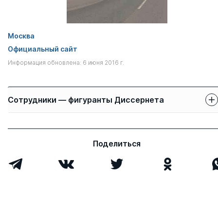
Москва
Официальный сайт
Информация обновлена: 6 июня 2016 г.
Сотрудники — фигуранты Диссернета
Защиты сотрудников
Имя
Степень
свои
чужие
Поделиться
Маяцкая Ирина
д.э.н.
0
7
Николаевна
Быков Анатолий
д.пед.н.
0
7
Карпович