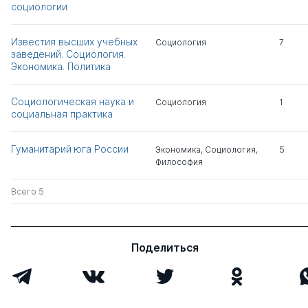
социологии
Голенкова Зинаида
д.филос.н.
0
6
Тихоновна
Известия высших учебных
Социология
7
заведений. Социология.
Михайленок Олег
д.полит.н.
0
2
Экономика. Политика
Михайлович
Социологическая наука и
Социология
1
Маркин Валерий
д.соц.н.
0
2
социальная практика
Васильевич
Гуманитарий юга России
Экономика
,
Социология
,
5
Никовская Лариса
д.соц.н.
0
2
Философия
Игоревна
Всего 5
Иванов Вилен
д.филос.н.
0
4
Николаевич
Поделиться
Маршак Аркадий
д.филос.н.
0
8
Львович
Всего 9