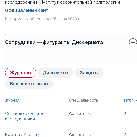
исследований и Институт сравнительной политологии
Официальный сайт
Информация обновлена: 26 июня 2023 г.
Сотрудники — фигуранты Диссернета
Защиты сотрудников
Имя
Степень
свои
чужие
Журналы
Диссоветы
Защиты
Халий Ирина
д.соц.н.
0
1
Альбертовна
Внешние отзывы
Осипов Геннадий
д.филос.н.
0
2
Журнал
Специальность
Публи
Васильевич
Социологические
Социология
2
исследования
Тюрина Ирина
к.соц.н.
0
4
Олеговна
Вестник Института
Социология
2