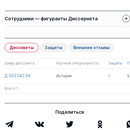
Сотрудники — фигуранты Диссернета
Защиты сотрудников
Имя
Степень
свои
чужие
Диссоветы
Защиты
Внешние отзывы
Наумкин Виталий
д.ист.н.
0
0
Вячеславович
Шифр диссовета
Научная специальность
Защиты
П
Белокреницкий
д.ист.н.
0
0
Д 002.042.04
История
1
5
Вячеслав Яковлевич
Всего 1
Пак Бэлла Борисовна
д.ист.н.
0
0
Шарипова Раиса
к.ист.н.
0
0
Поделиться
Малиховна
Грайворонский
д.ист.н.
0
0