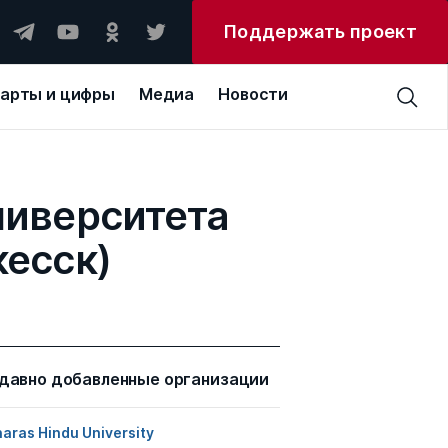
Поддержать проект
арты и цифры
Медиа
Новости
ниверситета
кесск)
давно добавленные организации
aras Hindu University