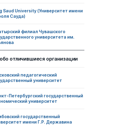
g Saud University (Университет имени
роля Сауда)
атырский филиал Чувашского
сударственного университета им.
ьянова
обо отличившиеся организации
сковский педагогический
сударственный университет
нкт-Петербургский государственный
ономический университет
мбовский государственный
иверситет имени Г.Р. Державина