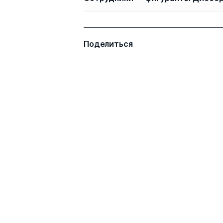
Имя
Степень
Поделиться
Глоов Мурат
к.э.н.
Борисович
Всего 1