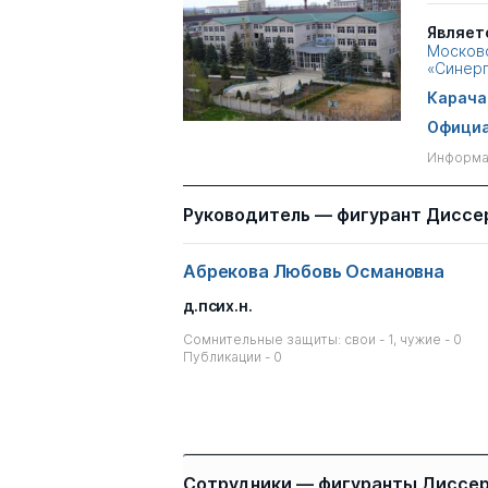
Являет
Москов
«Синер
Карача
Официа
Информац
Руководитель — фигурант Диссе
Абрекова Любовь Османовна
д.псих.н.
Сомнительные защиты: свои - 1, чужие - 0
Публикации - 0
Сотрудники — фигуранты Диссе