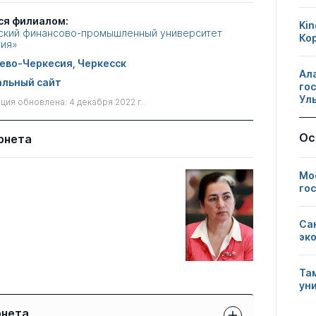
ся филиалом:
Kin
ский финансово-промышленный университет
Ко
гия»
ево-Черкесия, Черкесск
Ал
льный сайт
го
Ул
ия обновлена: 4 декабря 2022 г.
Ос
рнета
Мо
го
Са
эк
Та
ун
рнета