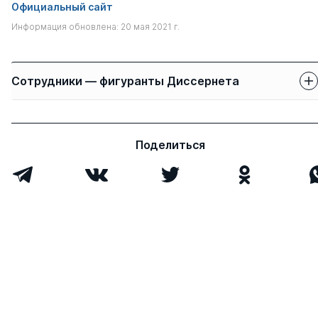
Официальный сайт
Информация обновлена: 20 мая 2021 г.
Сотрудники — фигуранты Диссернета
Защиты сотрудников
Имя
Степень
свои
чужие
Поделиться
Закурдаева Виктория
к.соц.н.
1
0
Викторовна
Подосинников
к.полит.н.
1
0
Евгений Юрьевич
Шатохин Михаил
д.э.н.
0
5
Викторович
Новиков Евгений
к.ю.н.
0
2