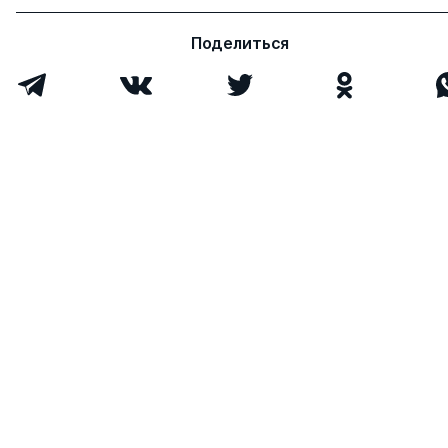
Имя
Степень
свои
чужие
Поделиться
Тупикин Евгений
д.пед.н.
0
4
Иванович
к.хим.н.
Всего 1