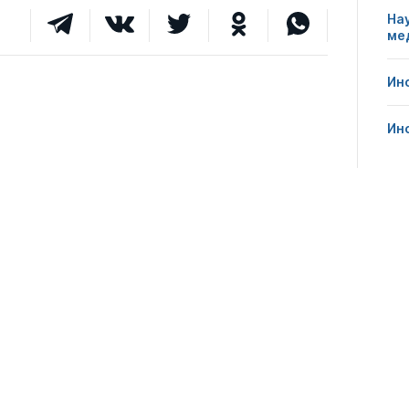
На
ме
0
10
0
Ин
0
20
0
Ин