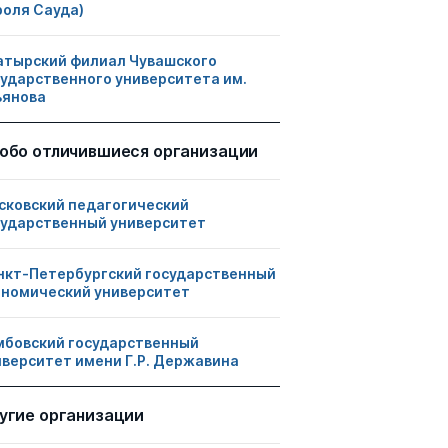
роля Сауда)
атырский филиал Чувашского
сударственного университета им.
ьянова
обо отличившиеся организации
сковский педагогический
сударственный университет
нкт-Петербургский государственный
ономический университет
мбовский государственный
иверситет имени Г.Р. Державина
угие организации