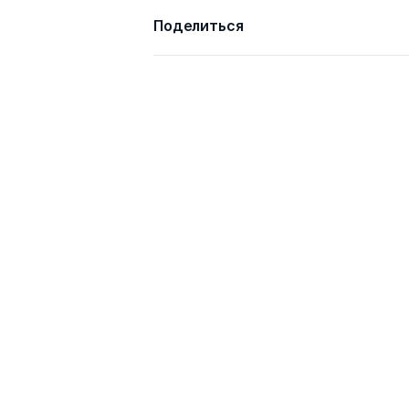
Викторович
д.э.н.
Поделиться
Семенов Александр
д.ист.н.
Альбертович
Давыдов Станислав
д.ист.н.
Геннадьевич
Всего 6