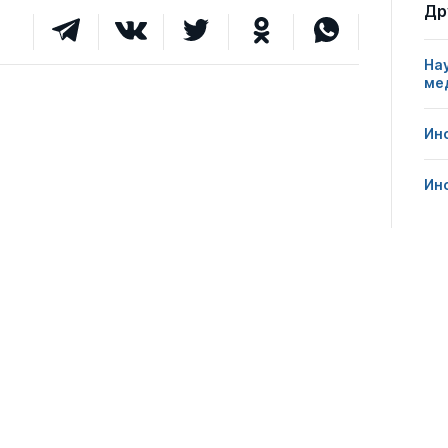
Др
На
ме
Ин
Ин