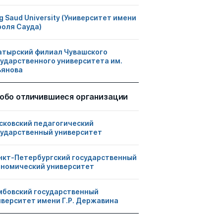
g Saud University (Университет имени
роля Сауда)
атырский филиал Чувашского
сударственного университета им.
ьянова
обо отличившиеся организации
сковский педагогический
сударственный университет
нкт-Петербургский государственный
ономический университет
мбовский государственный
иверситет имени Г.Р. Державина