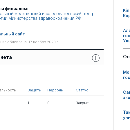
ся филиалом:
Kin
льный медицинский исследовательский центр
Ко
гии Министерства здравоохранения РФ
Ал
льный сайт
го
Ул
ия обновлена: 17 ноября 2020 г.
Ос
рнета
Защиты сотрудников:
Мо
Публикации
Другие
свои
сотрудников
нарушения
го
чужие
альность
Защиты
Персоны
Статус
0
0
0
Са
эк
1
0
Закрыт
Та
ун