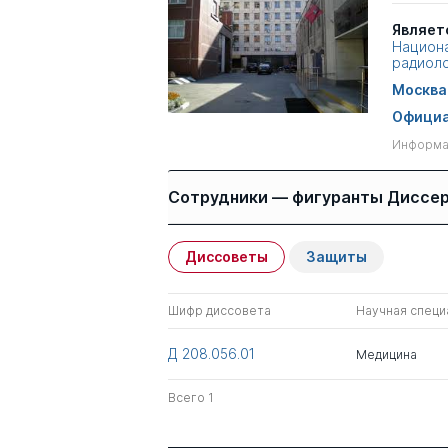
Являет
Национа
радиоло
Москва
Официа
Информац
Сотрудники — фигуранты Диссе
Диссоветы
Защиты
Имя
Степень
Шифр диссовета
Научная специ
Перепанова Тамара
д.мед. н.
Сергеевна
Д 208.056.01
Медицина
Всего 1
Всего 1