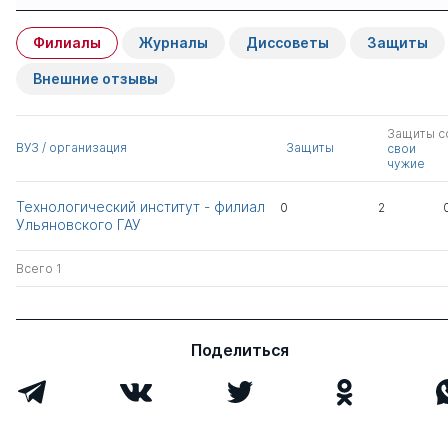
Имя
Степень
свои
чужие
Филиалы
Журналы
Диссоветы
Защиты
Стукач Виктор
д.э.н.
0
2
Федорович
Внешние отзывы
Шаманин Владимир
д.с.-х.н.
0
0
Защиты с
Петрович
ВУЗ / организация
Защиты
свои
чужие
Всего 2
Технологический институт - филиал
0
2
Ульяновского ГАУ
Всего 1
Поделиться