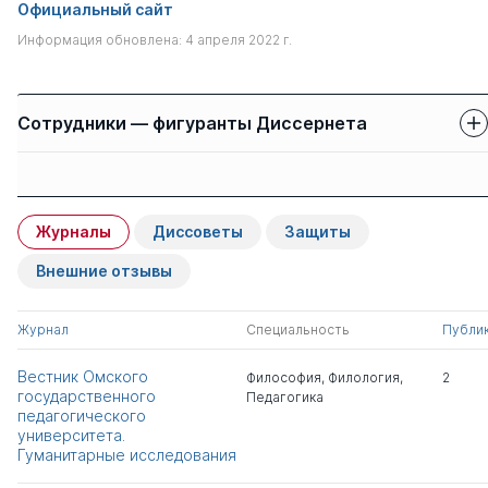
Официальный сайт
Информация обновлена: 4 апреля 2022 г.
Сотрудники — фигуранты Диссернета
Защиты сотрудников
Имя
Степень
свои
чужие
Журналы
Диссоветы
Защиты
Акулич Игорь
к.полит.н.
1
0
Анатольевич
Внешние отзывы
Чекалева Надежда
д.пед.н.
0
2
Журнал
Специальность
Публи
Викторовна
Вестник Омского
Философия
,
Филология
,
2
Всего 2
государственного
Педагогика
педагогического
университета.
Гуманитарные исследования