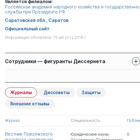
Является филиалом:
Российская академия народного хозяйства и государственно
службы при Президенте РФ
Саратовская обл., Саратов
Официальный сайт
Информация обновлена: 15 августа 2016 г.
Сотрудники — фигуранты Диссернета
Защиты сотрудников
Имя
Степень
свои
чужие
Журналы
Диссоветы
Защиты
Тотикова Татьяна
к.э.н.
1
0
Евгеньевна
Внешние отзывы
Прохоцкая Светлана
к.пед.н.
1
0
Журнал
Специальность
Публи
Александровна
Вестник Поволжского
Юридические науки
,
0
института управления
Социология
,
Политические