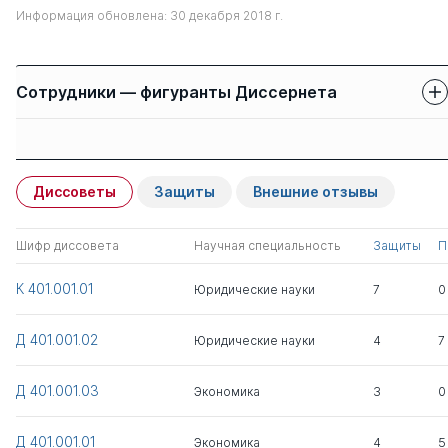
Информация обновлена: 30 декабря 2018 г.
Сотрудники — фигуранты Диссернета
Защиты сотрудников
Имя
Степень
свои
чужие
Диссоветы
Защиты
Внешние отзывы
Мухопад Владимир
д.э.н.
0
2
Иванович
Шифр диссовета
Научная специальность
Защиты
П
Мухамедшин Ирик
к.ю.н.
0
2
К 401.001.01
Юридические науки
7
0
Сабиржанович
Д 401.001.02
Юридические науки
4
7
Прокш Максим
к.ю.н.
1
0
Юльевич
Д 401.001.03
Экономика
3
0
Рыжов Игорь
д.э.н.
0
55
Викторович
Д 401.001.01
Экономика
4
5