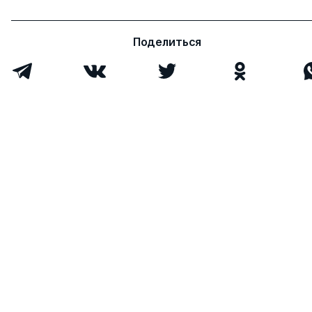
Защиты сотрудников
Имя
Степень
свои
чужие
Поделиться
Россинская Марина
д.э.н.
0
8
Васильевна
Всего 1