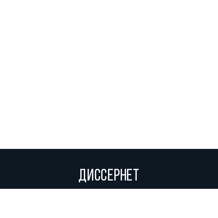
ДИССЕРНЕТ
Вольное сетевое сообщество экспертов, исследователей и
репортеров, посвящающих свой труд разоблачениям мошенников,
фальсификаторов и лжецов. Пишите нам на
info@dissernet.org.