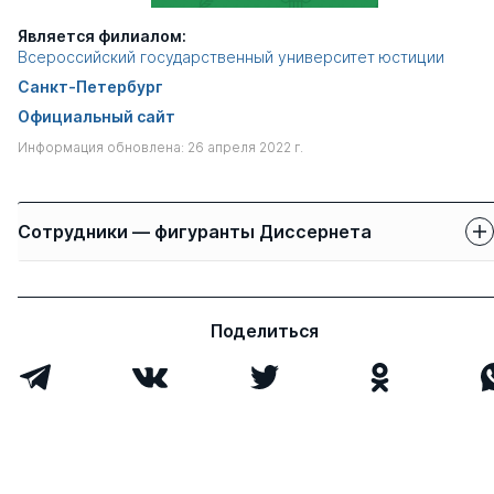
Является филиалом:
Всероссийский государственный университет юстиции
Санкт-Петербург
Официальный сайт
Информация обновлена: 26 апреля 2022 г.
Сотрудники — фигуранты Диссернета
Защиты сотрудников
Имя
Степень
свои
чужие
Поделиться
Мирошниченко
к.пед.н.
1
0
Александр
Александрович
Питулько Ксения
к.ю.н.
0
0
Викторовна