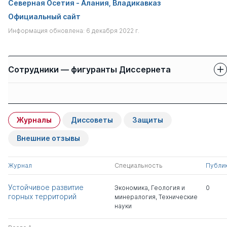
Северная Осетия - Алания, Владикавказ
Официальный сайт
Информация обновлена: 6 декабря 2022 г.
Сотрудники — фигуранты Диссернета
Защиты сотрудников
Имя
Степень
свои
чужие
Журналы
Диссоветы
Защиты
Камбердиева
д.э.н.
1
1
Светлана Султановна
Внешние отзывы
Хугаева Римма
к.ю.н.
1
0
Журнал
Специальность
Публи
Графовна
Устойчивое развитие
Экономика
,
Геология и
0
горных территорий
минералогия
,
Технические
Кокоева Луиза
д.ю.н.
1
8
науки
Темболатовна