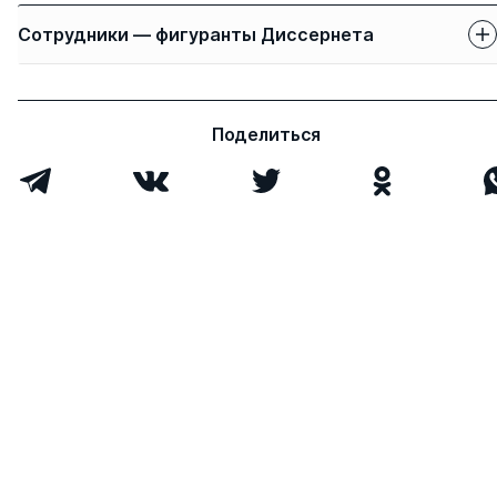
Сотрудники — фигуранты Диссернета
Защиты сотрудников
Имя
Степень
свои
чужие
Поделиться
Саталкина Наталья
к.э.н.
1
0
Леонидовна
Чернова Вероника
д.э.н.
1
3
Валерьевна
Всего 2