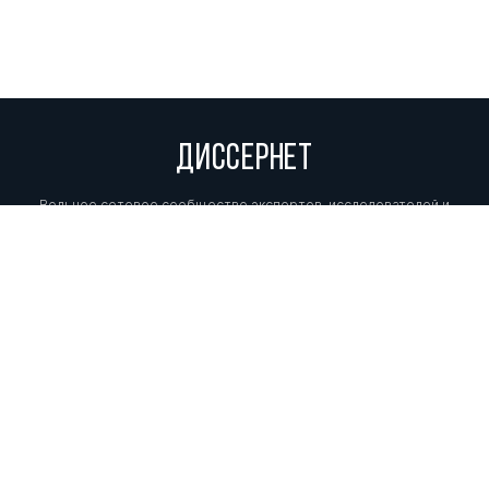
ДИССЕРНЕТ
Вольное сетевое сообщество экспертов, исследователей и
репортеров, посвящающих свой труд разоблачениям мошенников,
фальсификаторов и лжецов. Пишите нам на
info@dissernet.org.
Поддержать проект
МЫ В СОЦСЕТЯХ
© Вольное сетевое сообщество
«Диссернет». 2013—2026