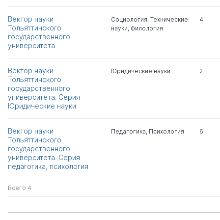
Кузьмич Игорь
к.тех.н.
1
0
Владимирович
Вектор науки
Социология
,
Технические
4
Тольяттинского
науки
,
Филология
государственного
Медведев Валентин
д.ю.н.
0
3
университета
Григорьевич
Вектор науки
Хачатуров Рудольф
Юридические науки
2
д.ю.н.
0
5
Тольяттинского
Левонович
государственного
университета. Серия
Ярыгин Анатолий
Юридические науки
д.пед.н.
0
4
Николаевич
Вектор науки
Педагогика
,
Психология
6
Павлова Елена
Тольяттинского
к.э.н.
1
0
Владимировна
государственного
университета. Серия
педагогика, психология
Иванова Татьяна
д.соц.н.
0
0
Николаевна
Всего 4
Курилова Анастасия
д.э.н.
0
0
Александровна