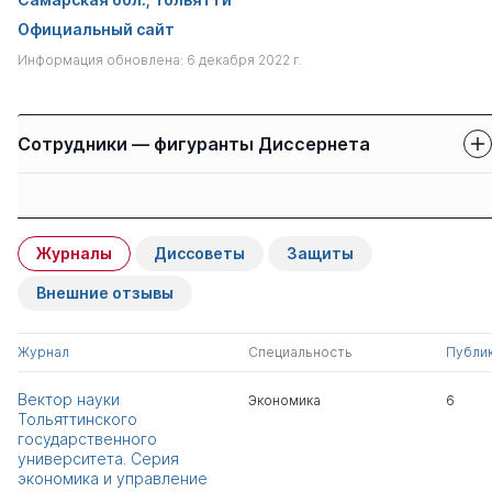
Официальный сайт
Информация обновлена: 6 декабря 2022 г.
Сотрудники — фигуранты Диссернета
Защиты сотрудников
Имя
Степень
свои
чужие
Журналы
Диссоветы
Защиты
Липинский Дмитрий
д.ю.н.
0
7
Анатольевич
Внешние отзывы
Сидякина Елена
к.пед.н.
1
0
Журнал
Специальность
Публи
Анатольевна
Вектор науки
Экономика
6
Тольяттинского
Козлов Антон
к.тех.н.
1
0
государственного
Александрович
университета. Серия
экономика и управление