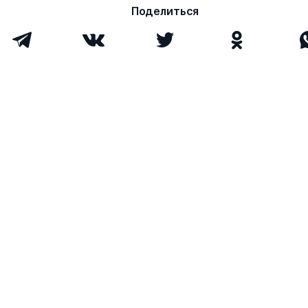
Поделиться
Смирнова Елена
к.пед.н.
0
0
Владимировна
Гогин Александр
д.ю.н.
0
0
Александрович
Всего 12