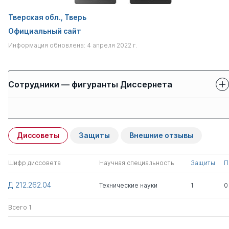
Тверская обл., Тверь
Официальный сайт
Информация обновлена: 4 апреля 2022 г.
Сотрудники — фигуранты Диссернета
Защиты сотрудников
Имя
Степень
свои
чужие
Диссоветы
Защиты
Внешние отзывы
Жителева Екатерина
1
0
Анатольевна
Шифр диссовета
Научная специальность
Защиты
П
Егерева Ирина
к.тех.н.
1
0
Д 212.262.04
Технические науки
1
0
Александровна
Всего 1
Всего 2