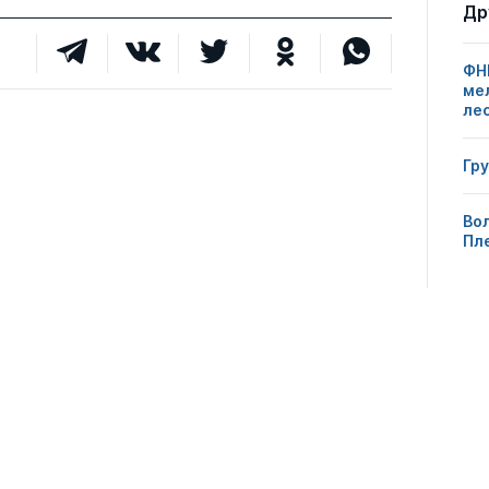
Др
ФН
ме
ле
Гр
Вол
Пл