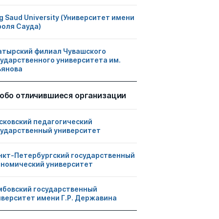
g Saud University (Университет имени
роля Сауда)
атырский филиал Чувашского
сударственного университета им.
ьянова
обо отличившиеся организации
сковский педагогический
сударственный университет
нкт-Петербургский государственный
ономический университет
мбовский государственный
иверситет имени Г.Р. Державина