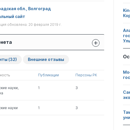
адская обл., Волгоград
Kin
Ко
льный сайт
ия обновлена: 20 февраля 2019 г.
Ал
го
Ул
рнета
Защиты сотрудников:
Ос
Публикации
Другие
иты
(32)
Внешние отзывы
свои
сотрудников
нарушения
чужие
Мо
ность
Публикации
Персоны РК
1
0
0
го
кие науки
,
1
3
Са
ка
0
2
0
эк
кие науки
1
3
Та
ун