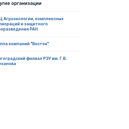
угие организации
Ц Агроэкологии, комплексных
лиораций и защитного
соразведения РАН
уппа компаний "Восток"
гоградский филиал РЭУ им. Г.В.
еханова