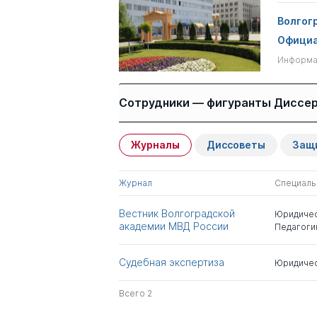
Волгогр
Официа
Информац
Сотрудники — фигуранты Диссе
Журналы
Диссоветы
Защ
Имя
Степень
Журнал
Специаль
Самарский Александр
к.пед.н.
Николаевич
Вестник Волгоградской
Юридичес
академии МВД России
Педагоги
Закатов Александр
д.ю.н.
Александрович
Судебная экспертиза
Юридичес
Всего 2
Всего 2