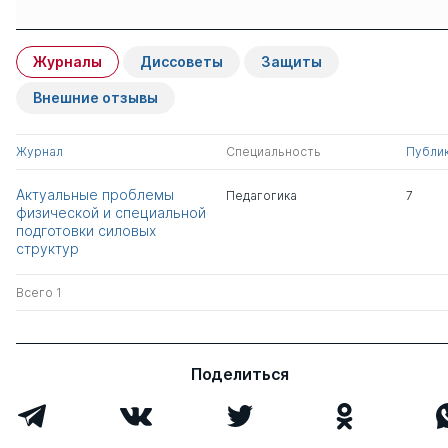
Защиты сотрудников
Имя
Степень
свои
чужие
Журналы
Диссоветы
Защиты
Пашута Валерий
д.пед.н.
0
2
Лукич
Внешние отзывы
Румба Ольга
д.пед.н.
0
0
Журнал
Специальность
Публи
Геннадьевна
Актуальные проблемы
Педагогика
7
Всего 2
физической и специальной
подготовки силовых
структур
Всего 1
Поделиться