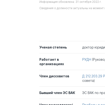
Информация обновлена: 31 октября 2022 г.
Сведения о должности актуальны на момент 
Ученая степень
доктор юриди
Работает в
РУДН
(Руково
организациях
Член диссоветов
Д 212.203.29
совета)
Бывший член ЭС ВАК
ЭС ВАК по пра
Член редколлегии/
Пробелы в ро