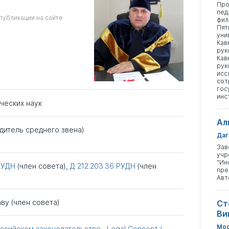
Про
пед
публикации на сайте
фил
Пят
уни
Кав
рук
Кав
рук
исс
сот
гос
инс
ческих наук
Ал
дитель среднего звена)
Даг
Зав
учр
"Ин
РУДН
(член совета),
Д 212.203.36
РУДН
(член
пре
Авт
ву (член совета)
Ст
Ви
Мос
ссийском законодательстве
,
Legal Concept /