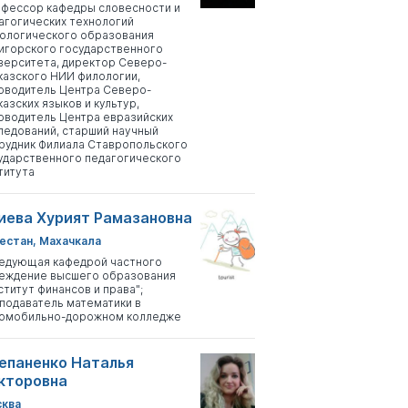
фессор кафедры словесности и
агогических технологий
ологического образования
игорского государственного
верситета, директор Северо-
казского НИИ филологии,
оводитель Центра Северо-
казских языков и культур,
оводитель Центра евразийских
ледований, старший научный
рудник Филиала Ставропольского
ударственного педагогического
титута
иева Хурият Рамазановна
естан, Махачкала
едующая кафедрой частного
еждение высшего образования
ститут финансов и права";
подаватель математики в
омобильно-дорожном колледже
епаненко Наталья
кторовна
ква