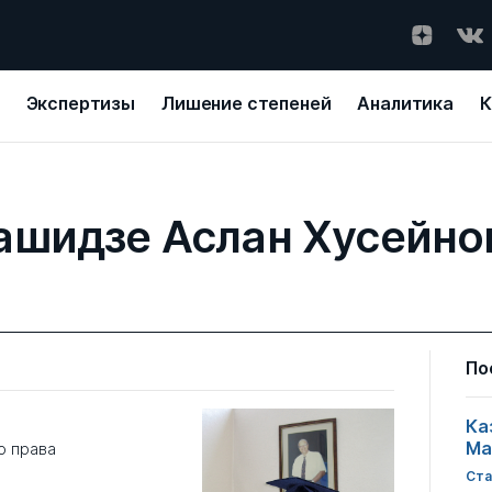
Экспертизы
Лишение степеней
Аналитика
К
ашидзе Аслан Хусейно
По
Ка
Ма
о права
Ста