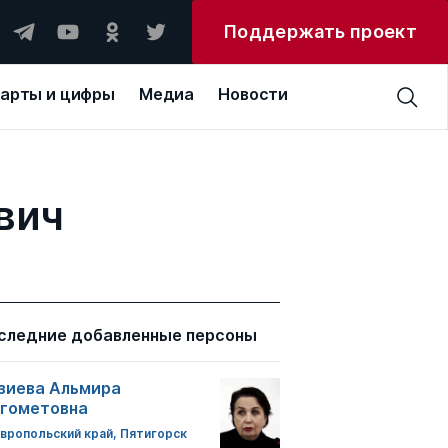
Поддержать проект
арты и цифры
Медиа
Новости
вич
следние добавленные персоны
зиева Альмира
гометовна
вропольский край, Пятигорск