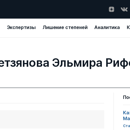
Экспертизы
Лишение степеней
Аналитика
К
етзянова Эльмира Риф
По
Ка
Ма
Ста