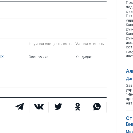
Про
пед
фил
Пят
уни
Кав
рук
Кав
рук
исс
Научная специальность
Ученая степень
сот
гос
инс
ЫХ
Экономика
Кандидат
Ал
Даг
Зав
учр
"Ин
пре
Авт
Ст
Ви
Мос