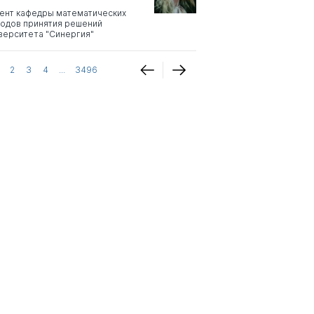
ент кафедры математических
одов принятия решений
верситета "Синергия"
2
3
4
...
3496