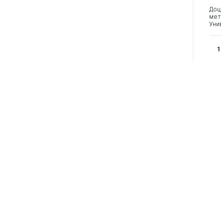
Доц
мет
Уни
1