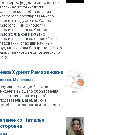
фессор кафедры словесности и
агогических технологий
ологического образования
игорского государственного
верситета, директор Северо-
казского НИИ филологии,
оводитель Центра Северо-
казских языков и культур,
оводитель Центра евразийских
ледований, старший научный
рудник Филиала Ставропольского
ударственного педагогического
титута
иева Хурият Рамазановна
естан, Махачкала
едующая кафедрой частного
еждение высшего образования
ститут финансов и права";
подаватель математики в
омобильно-дорожном колледже
епаненко Наталья
кторовна
ква