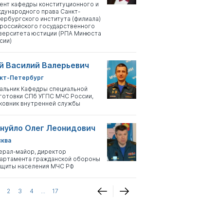
ент кафедры конституционного и
дународного права Санкт-
ербургского института (филиала)
российского государственного
верситета юстиции (РПА Минюста
сии)
й Василий Валерьевич
кт-Петербург
альник Кафедры специальной
готовки СПб УГПС МЧС России,
ковник внутренней службы
нуйло Олег Леонидович
ква
ерал-майор, директор
артамента гражданской обороны
ащиты населения МЧС РФ
2
3
4
...
17