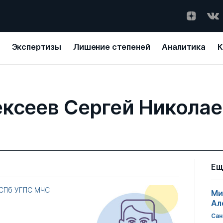
Экспертизы
Лишение степеней
Аналитика
К
ксеев Сергей Никола
Ещ
 СПб УГПС МЧС
Ми
Ал
Сан