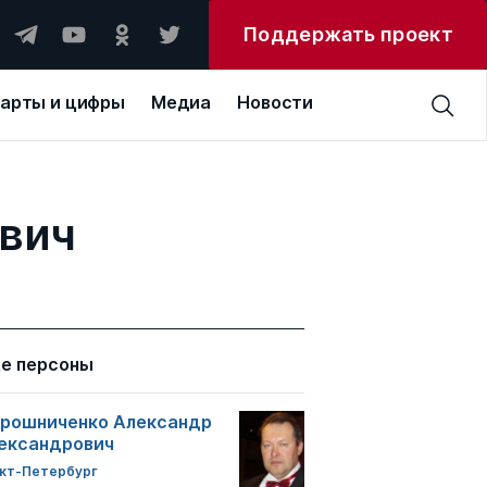
Поддержать проект
арты и цифры
Медиа
Новости
евич
е персоны
рошниченко Александр
ександрович
кт-Петербург