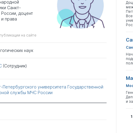
народной
Доц
меж
ки Санкт-
Пет
 России, доцент
Все
 и права
уни
Рос
публикации на сайте
Са
Сан
гогических наук
Нач
под
пол
С
(Сотрудник)
Ма
Мос
т-Петербургского университета Государственной
рной службы МЧС России
Ген
Деп
и з
1