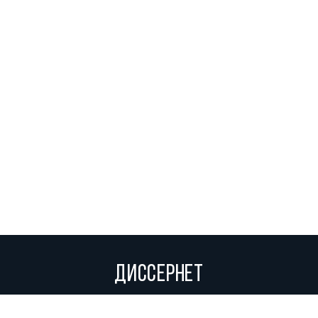
ДИССЕРНЕТ
Вольное сетевое сообщество экспертов, исследователей и
репортеров, посвящающих свой труд разоблачениям мошенников,