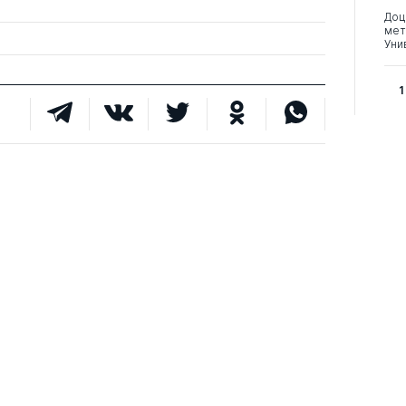
Доц
мет
Уни
1