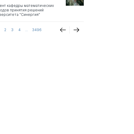
ент кафедры математических
одов принятия решений
верситета "Синергия"
2
3
4
...
3496