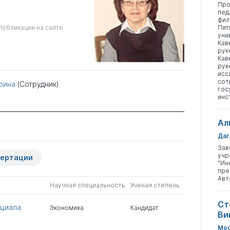
Про
пед
фил
публикации на сайте
Пят
уни
Кав
рук
Кав
рук
исс
сот
рина
(Сотрудник)
гос
инс
Ал
Даг
Зав
учр
сертации
"Ин
пре
Авт
Научная специальность
Ученая степень
Ст
нциала
Экономика
Кандидат
Ви
Мос