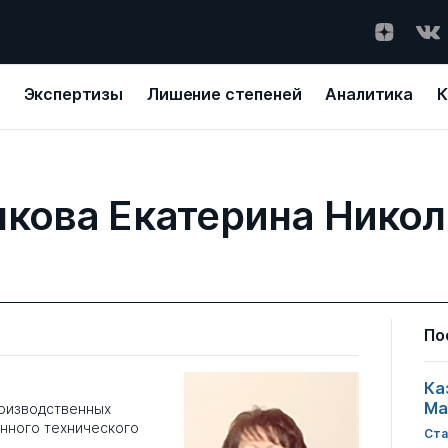
Экспертизы
Лишение степеней
Аналитика
К
кова Екатерина Нико
По
Ка
Ма
роизводственных
нного технического
Ста