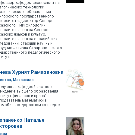
фессор кафедры словесности и
агогических технологий
ологического образования
игорского государственного
верситета, директор Северо-
казского НИИ филологии,
оводитель Центра Северо-
казских языков и культур,
оводитель Центра евразийских
ледований, старший научный
рудник Филиала Ставропольского
ударственного педагогического
титута
иева Хурият Рамазановна
естан, Махачкала
едующая кафедрой частного
еждение высшего образования
ститут финансов и права";
подаватель математики в
омобильно-дорожном колледже
епаненко Наталья
кторовна
ква