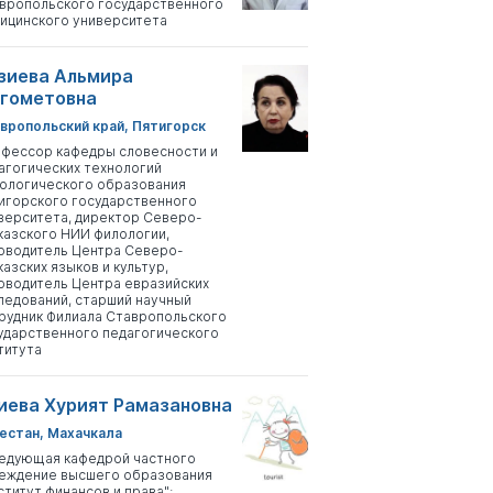
вропольского государственного
ицинского университета
зиева Альмира
гометовна
вропольский край, Пятигорск
фессор кафедры словесности и
агогических технологий
ологического образования
игорского государственного
верситета, директор Северо-
казского НИИ филологии,
оводитель Центра Северо-
казских языков и культур,
оводитель Центра евразийских
ледований, старший научный
рудник Филиала Ставропольского
ударственного педагогического
титута
иева Хурият Рамазановна
естан, Махачкала
едующая кафедрой частного
еждение высшего образования
ститут финансов и права";