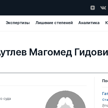
Экспертизы
Лишение степеней
Аналитика
К
утлев Магомед Гидов
По
Га
о суда
Ста
Доц