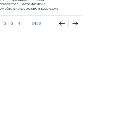
подаватель математики в
омобильно-дорожном колледже
2
3
4
...
3496