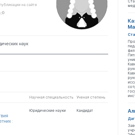
Ста
публикации на сайте
мед
p;©
Ка
Ма
Ста
Про
дических наук
пед
фил
Пят
уни
Кав
рук
Кав
рук
исс
сот
гос
инс
Научная специальность
Ученая степень
Ал
Юридические науки
Кандидат
твия
Даг
тних :
Зав
учр
"Ин