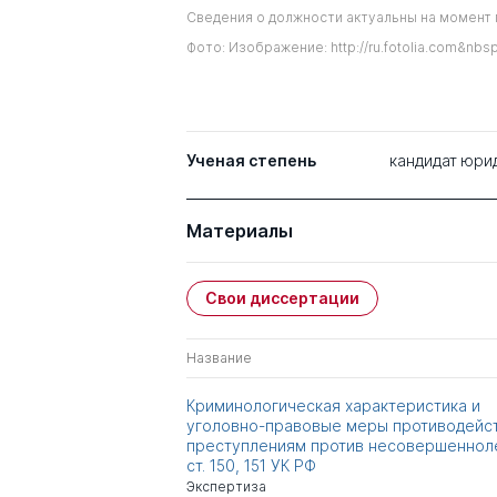
Сведения о должности актуальны на момент 
Фото: Изображение: http://ru.fotolia.com&nbs
Ученая степень
кандидат юри
Материалы
Свои диссертации
Название
Криминологическая характеристика и
уголовно-правовые меры противодейс
преступлениям против несовершенноле
ст. 150, 151 УК РФ
Экспертиза