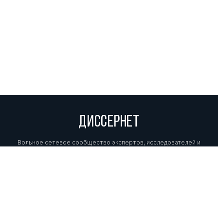
ДИССЕРНЕТ
Вольное сетевое сообщество экспертов, исследователей и
репортеров, посвящающих свой труд разоблачениям мошенников,
фальсификаторов и лжецов. Пишите нам на
info@dissernet.org.
Поддержать проект
МЫ В СОЦСЕТЯХ