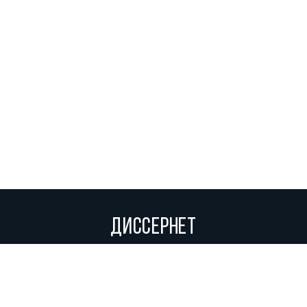
ДИССЕРНЕТ
Вольное сетевое сообщество экспертов, исследователей и
репортеров, посвящающих свой труд разоблачениям мошенников,
фальсификаторов и лжецов. Пишите нам на
info@dissernet.org.