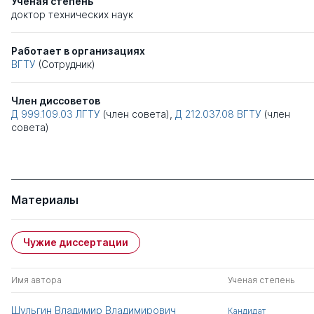
Ученая степень
доктор технических наук
Работает в организациях
ВГТУ
(Сотрудник)
Член диссоветов
Д 999.109.03
ЛГТУ
(член совета),
Д 212.037.08
ВГТУ
(член
совета)
Материалы
Чужие диссертации
Имя автора
Ученая степень
Шульгин Владимир Владимирович
Кандидат