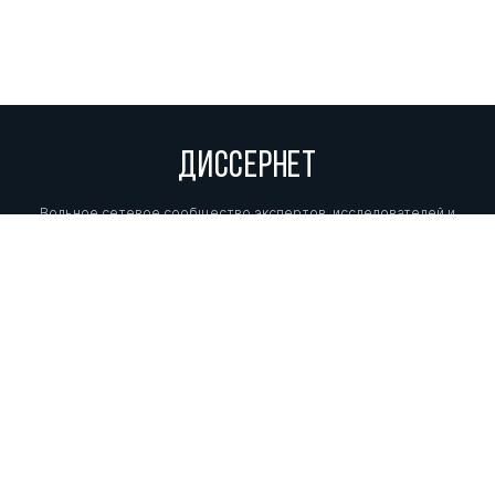
ДИССЕРНЕТ
Вольное сетевое сообщество экспертов, исследователей и
репортеров, посвящающих свой труд разоблачениям мошенников,
фальсификаторов и лжецов. Пишите нам на
info@dissernet.org.
Поддержать проект
МЫ В СОЦСЕТЯХ
© Вольное сетевое сообщество
«Диссернет». 2013—2026