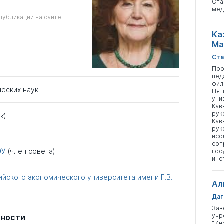
Ста
мед
публикации на сайте
Ка
Ма
Ста
Про
пед
фил
ческих наук
Пят
уни
Кав
рук
к)
Кав
рук
исс
сот
ЭУ
(член совета)
гос
инс
ийского экономического университета имени Г.В.
Ал
Даг
Зав
учр
тности
"Ин