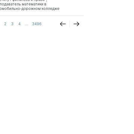
подаватель математики в
омобильно-дорожном колледже
2
3
4
...
3496