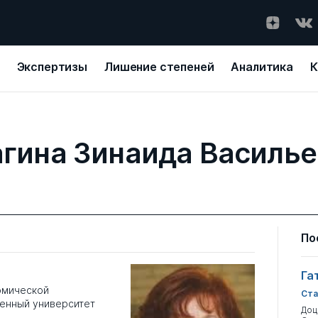
Экспертизы
Лишение степеней
Аналитика
К
гина Зинаида Василь
По
Га
омической
Ста
венный университет
Доц