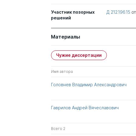
Участник позорных
Д 212.196.15
о
решений
Материалы
Чужие диссертации
Имя автора
Головнев Владимир Александрович
Гаврилов Андрей Вячеславович
Всего 2