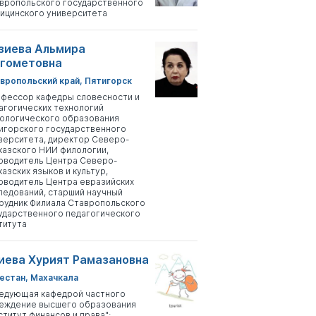
вропольского государственного
ицинского университета
зиева Альмира
гометовна
вропольский край, Пятигорск
фессор кафедры словесности и
агогических технологий
ологического образования
игорского государственного
верситета, директор Северо-
казского НИИ филологии,
оводитель Центра Северо-
казских языков и культур,
оводитель Центра евразийских
ледований, старший научный
рудник Филиала Ставропольского
ударственного педагогического
титута
иева Хурият Рамазановна
естан, Махачкала
едующая кафедрой частного
еждение высшего образования
ститут финансов и права";