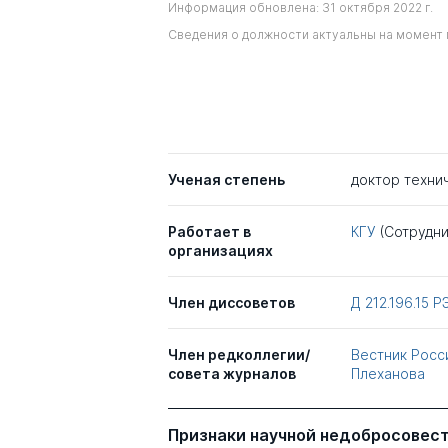
Информация обновлена: 31 октября 2022 г.
Сведения о должности актуальны на момент 
Ученая степень
доктор техни
Работает в
КГУ
(Сотрудни
организациях
Член диссоветов
Д 212.196.15
Р
Член редколлегии/
Вестник Росс
совета журналов
Плеханова
Признаки научной недобросовес