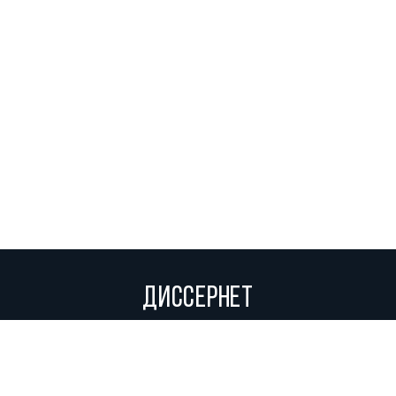
ДИССЕРНЕТ
Вольное сетевое сообщество экспертов, исследователей и
репортеров, посвящающих свой труд разоблачениям мошенников,
фальсификаторов и лжецов. Пишите нам на
info@dissernet.org.