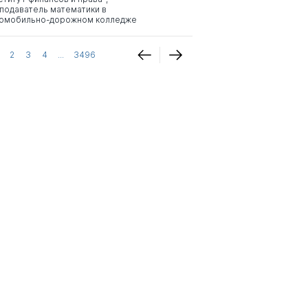
подаватель математики в
омобильно-дорожном колледже
2
3
4
...
3496