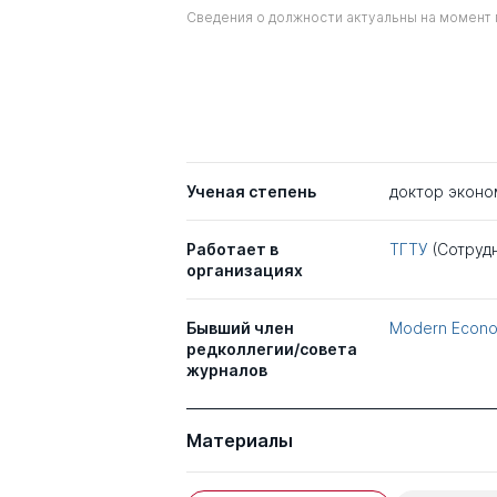
Сведения о должности актуальны на момент 
Ученая степень
доктор эконо
Работает в
ТГТУ
(Сотруд
организациях
Бывший член
Modern Econo
редколлегии/совета
журналов
Материалы