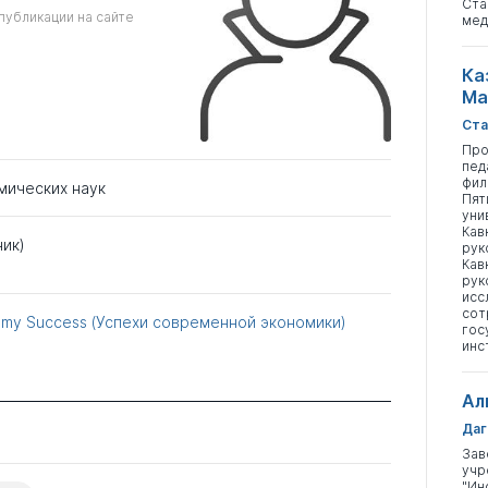
Ста
публикации на сайте
мед
Ка
Ма
Ста
Про
пед
фил
мических наук
Пят
уни
Кав
ник)
рук
Кав
рук
исс
сот
my Success (Успехи современной экономики)
гос
инс
Ал
Даг
Зав
учр
"Ин