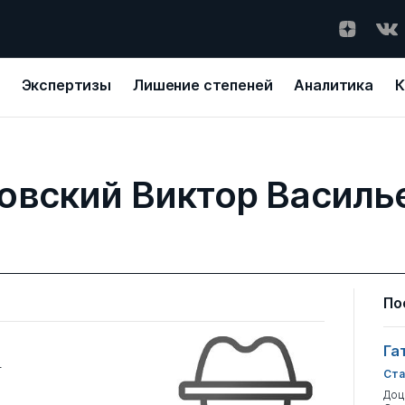
Экспертизы
Лишение степеней
Аналитика
К
овский Виктор Василь
По
Га
т
Ста
Доц