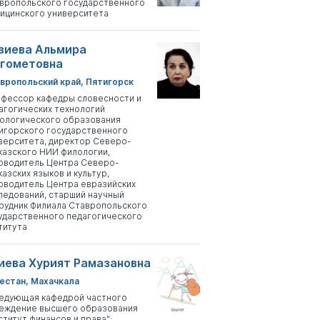
вропольского государственного
ицинского университета
зиева Альмира
гометовна
вропольский край, Пятигорск
фессор кафедры словесности и
агогических технологий
ологического образования
игорского государственного
верситета, директор Северо-
казского НИИ филологии,
оводитель Центра Северо-
казских языков и культур,
оводитель Центра евразийских
ледований, старший научный
рудник Филиала Ставропольского
ударственного педагогического
титута
иева Хурият Рамазановна
естан, Махачкала
едующая кафедрой частного
еждение высшего образования
ститут финансов и права";