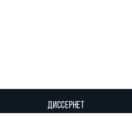
ДИССЕРНЕТ
Вольное сетевое сообщество экспертов, исследователей и
репортеров, посвящающих свой труд разоблачениям мошенников,
фальсификаторов и лжецов. Пишите нам на
info@dissernet.org.