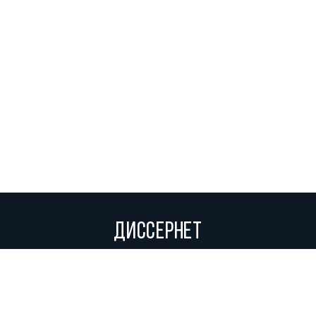
ДИССЕРНЕТ
Вольное сетевое сообщество экспертов, исследователей и
репортеров, посвящающих свой труд разоблачениям мошенников,
фальсификаторов и лжецов. Пишите нам на
info@dissernet.org.