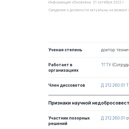
Информация обновлена: 31 октября 2022 г.
Сведения о должности актуальны на момент 
Ученая степень
доктор техни
Работает в
ТГТУ
(Сотруд
организациях
Член диссоветов
Д 212.260.01
Т
Признаки научной недобросовес
Участник позорных
Д 212.260.01
о
решений