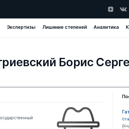
Экспертизы
Лишение степеней
Аналитика
К
риевский Борис Серг
По
Га
государственный
Ста
Доц