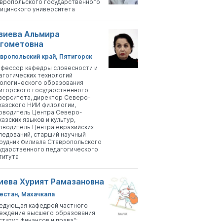
вропольского государственного
ицинского университета
зиева Альмира
гометовна
вропольский край, Пятигорск
фессор кафедры словесности и
агогических технологий
ологического образования
игорского государственного
верситета, директор Северо-
казского НИИ филологии,
оводитель Центра Северо-
казских языков и культур,
оводитель Центра евразийских
ледований, старший научный
рудник Филиала Ставропольского
ударственного педагогического
титута
иева Хурият Рамазановна
естан, Махачкала
едующая кафедрой частного
еждение высшего образования
ститут финансов и права";