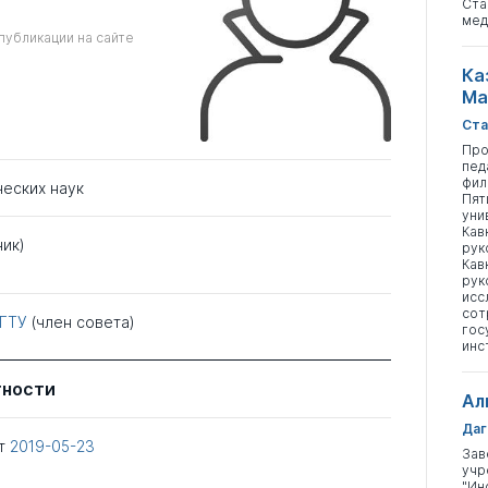
Ста
мед
публикации на сайте
Ка
Ма
Ста
Про
пед
фил
ческих наук
Пят
уни
Кав
ник)
рук
Кав
рук
исс
сот
ГТУ
(член совета)
гос
инс
тности
Ал
Даг
т
2019-05-23
Зав
учр
"Ин