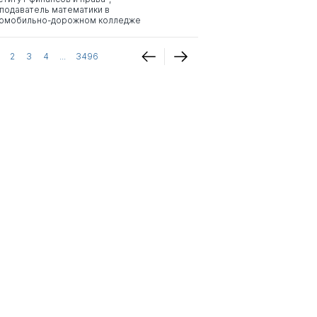
подаватель математики в
омобильно-дорожном колледже
2
3
4
...
3496