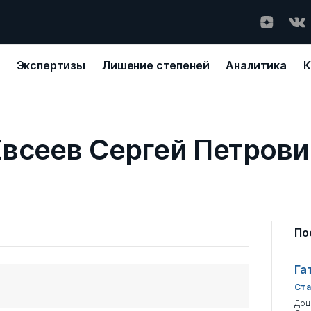
Экспертизы
Лишение степеней
Аналитика
К
Евсеев Сергей Петрови
По
Га
Ста
Доц