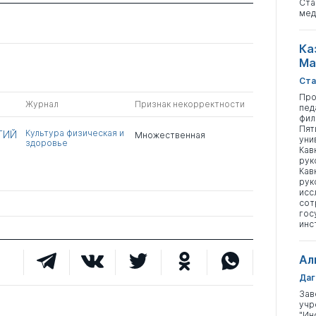
Ста
мед
Ка
Ма
Ста
Про
Журнал
Признак некорректности
пед
фил
Пят
Культура физическая и
ТИЙ
Множественная
уни
здоровье
Кав
рук
Кав
рук
исс
сот
гос
инс
Ал
Даг
Зав
учр
"Ин