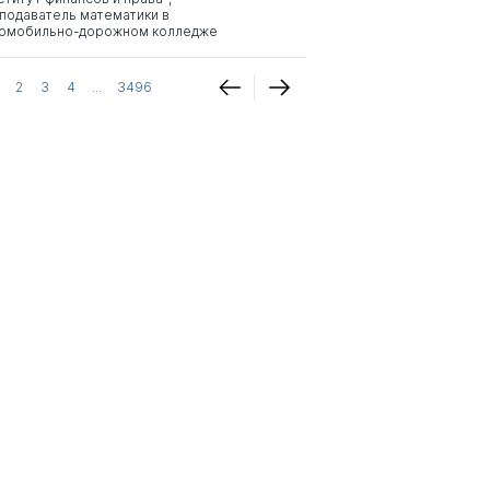
подаватель математики в
омобильно-дорожном колледже
2
3
4
...
3496