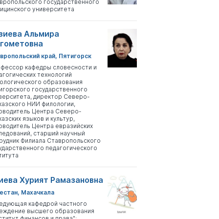
вропольского государственного
ицинского университета
зиева Альмира
гометовна
вропольский край, Пятигорск
фессор кафедры словесности и
агогических технологий
ологического образования
игорского государственного
верситета, директор Северо-
казского НИИ филологии,
оводитель Центра Северо-
казских языков и культур,
оводитель Центра евразийских
ледований, старший научный
рудник Филиала Ставропольского
ударственного педагогического
титута
иева Хурият Рамазановна
естан, Махачкала
едующая кафедрой частного
еждение высшего образования
ститут финансов и права";