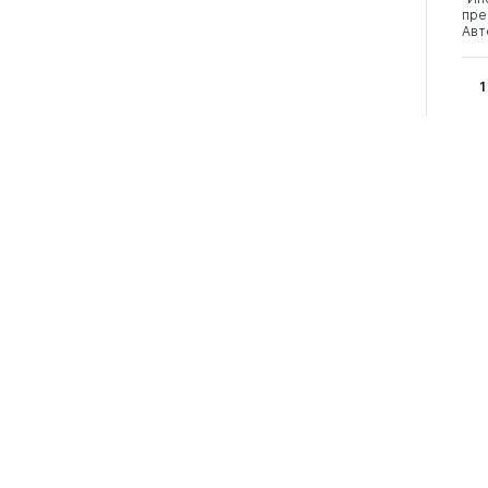
пре
Авт
1